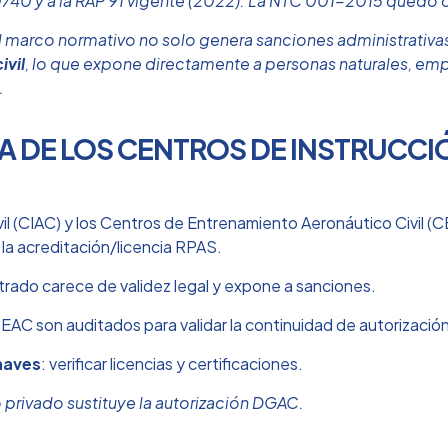
740 y a la RAP 91 vigente (2022). La NTC 001-2015 quedó 
l marco normativo no solo genera sanciones administrativa
ivil
, lo que expone directamente a personas naturales, em
.
A DE LOS CENTROS DE INSTRUCCI
ivil (CIAC) y los Centros de Entrenamiento Aeronáutico Civi
a la acreditación/licencia RPAS.
rado carece de validez legal y expone a sanciones.
CEAC son auditados para validar la continuidad de autorización
naves
: verificar licencias y certificaciones.
 privado sustituye la autorización DGAC.