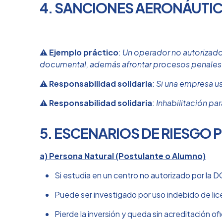
4. SANCIONES AERONÁUTIC
⚠
Ejemplo práctico
:
Un operador no autorizado q
documental, además afrontar procesos penales
⚠
Responsabilidad solidaria
:
Si una empresa us
⚠
Responsabilidad solidaria
:
Inhabilitación pa
5. ESCENARIOS DE RIESGO 
a) Persona Natural (Postulante o Alumno)
Si estudia en un centro no autorizado por la DG
Puede ser investigado por uso indebido de lice
Pierde la inversión y queda sin acreditación ofic