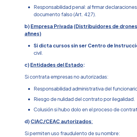
Responsabilidad penal: al firmar declaracione
documento falso (Art. 427).
b)
Empresa Privada
(Distribuidores de drone
afines)
Si dicta cursos sin ser Centro de Instruc
civil.
c)
Entidades del Estado
:
Si contrata empresas no autorizadas:
Responsabilidad administrativa del funcionario
Riesgo de nulidad del contrato por ilegalidad.
Colusión si hubo dolo en el proceso de contra
d)
CIAC/CEAC autorizados
:
Si permiten uso fraudulento de su nombre: