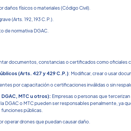
 daños físicos o materiales (Código Civil).
ave (Arts. 192, 193 C.P.).
nto de normativa DGAC.
ntar documentos, constancias o certificados como oficiales c
blicos (Arts. 427 y 429 C.P.)
: Modificar, crear o usar doc
ientes por capacitación o certificaciones inválidas o sin respal
C, DGAC, MTC u otros):
Empresas o personas que tercerizan 
con la DGAC o MTC pueden ser responsables penalmente, ya que 
 funciones públicas.
r operar drones que puedan causar daño.