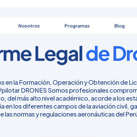
Nosotros
Programas
Blog
rme Legal
de Dr
os en la Formación, Operación y Obtención de Li
pilotar DRONES Somos profesionales comprome
o, del más alto nivel académico, acorde a los es
a en los diferentes campos de la aviación civil, 
e las normas y regulaciones aeronáuticas del Per