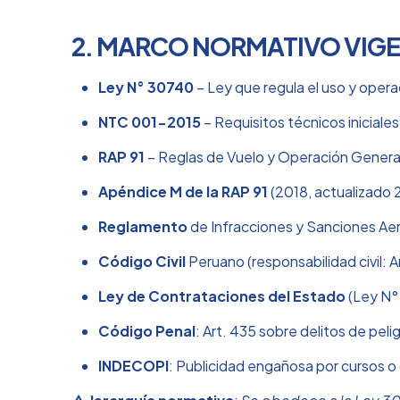
2. MARCO NORMATIVO VIG
Ley N° 30740
– Ley que regula el uso y oper
NTC 001-2015
– Requisitos técnicos iniciale
RAP 91
– Reglas de Vuelo y Operación General
Apéndice M de la RAP 91
(2018, actualizado 
Reglamento
de Infracciones y Sanciones Ae
Código Civil
Peruano (responsabilidad civil: 
Ley de Contrataciones del Estado
(Ley N° 
Código Penal
: Art. 435 sobre delitos de pe
INDECOPI
: Publicidad engañosa por cursos o 