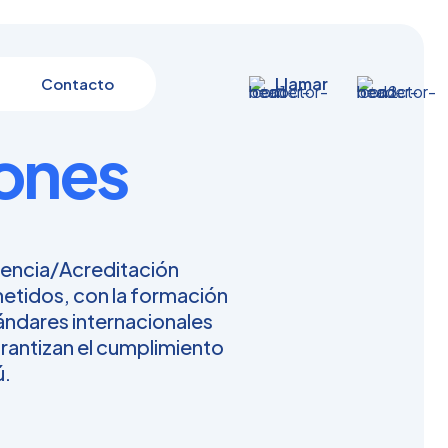
Llamar
Contacto
ones
cencia/Acreditación
tidos, con la formación
tándares internacionales
garantizan el cumplimiento
ú.