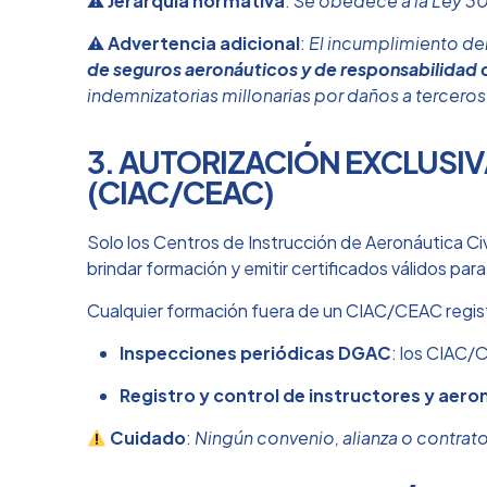
⚠
Jerarquía normativa
:
Se obedece a la Ley 30
⚠
Advertencia adicional
:
El incumplimiento de
de seguros aeronáuticos y de responsabilidad c
indemnizatorias millonarias por daños a terceros
3. AUTORIZACIÓN EXCLUSIV
(CIAC/CEAC)
Solo los Centros de Instrucción de Aeronáutica C
brindar formación y emitir certificados válidos par
Cualquier formación fuera de un CIAC/CEAC regist
Inspecciones periódicas DGAC
: los CIAC/
Registro y control de instructores y aero
Cuidado
:
Ningún convenio, alianza o contrato